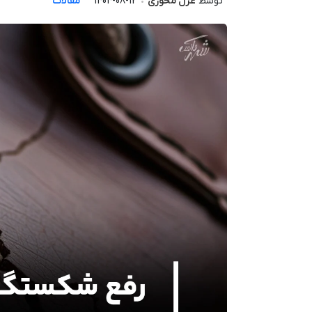
توسط
غزل محوری
1404-08-12
مقالات