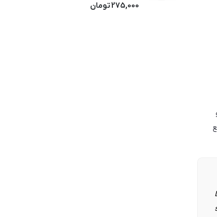
275,000
تومان
ع