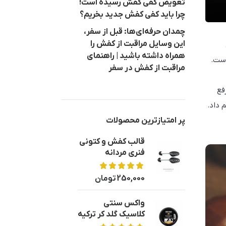
تعویض کفی کفش رسیده است!
چرا باید کفی کفش جدید بخریم؟
چمدان حرفه‌ای‌ها: قبل از سفر،
این وسایل مراقبت از کفش را
همراه داشته باشید | راهنمای
است.
مراقبت از کفش در سفر
فع
 داد.
پر امتیازترین محصولات
قالب کفش و کتونی
فنری مردانه
250,000
تومان
واکس سنتی
کلاسیک گلد کر ترکیه