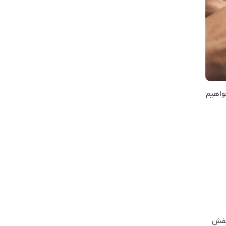
واهیم
 کفش