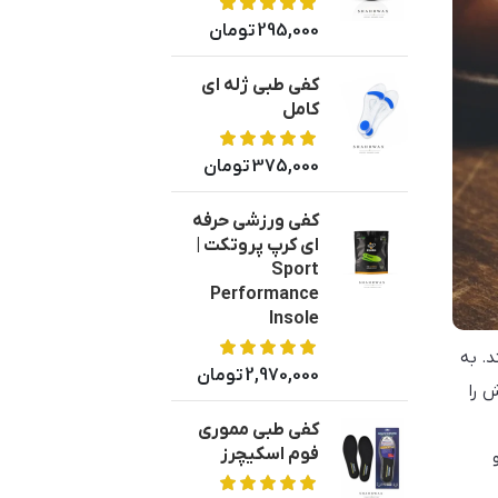
295,000
تومان
کفی طبی ژله ای
کامل
375,000
تومان
کفی ورزشی حرفه
ای کرپ پروتکت |
Sport
Performance
Insole
. به
2,970,000
تومان
 را
کفی طبی مموری
فوم اسکیچرز