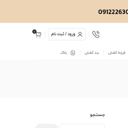
0
ورود / ثبت نام
فرچه کفش
بند کفش
بلاگ
جستجو