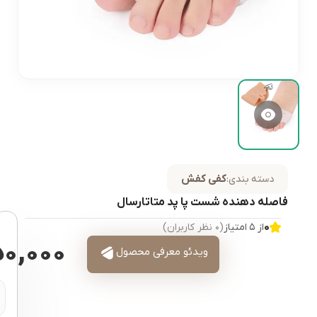
کفی کفش
دسته بندی:
فاصله دهنده شست پا پد متاتارسال
۰
از ۵ امتیاز
(۰ نظر کاربران)
۵۰,۰۰۰
ویدئو معرفی محصول