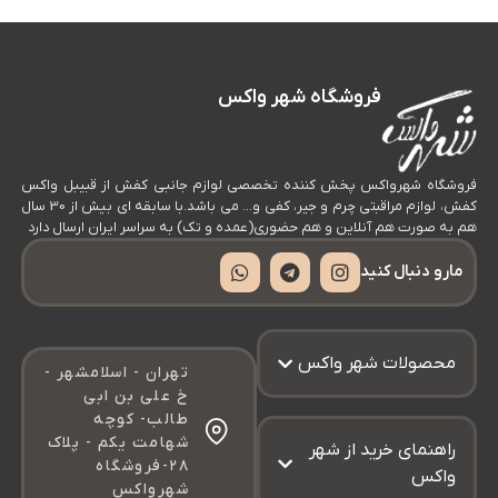
و
بس
فروشگاه شهر واکس
کا
برا
اص
فروشگاه شهرواکس پخش کننده تخصصی لوازم جانبی کفش از قبیبل واکس
ان
کفش، لوازم مراقبتی چرم و جیر، کفی و… می باشد.با سابقه ای بیش از 30 سال
هم به صورت هم آنلاین و هم حضوری(عمده و تک) به سراسر ایران ارسال دارد
شس
مارو دنبال کنید
پا
(ه
وا
محصولات شهر واکس
تهران - اسلامشهر -
رف
خ علی بن ابی
طالب- کوچه
در
شهامت یکم - پلاک
راهنمای خرید از شهر
مف
۲۸-فروشگاه
واکس
شهرواکس