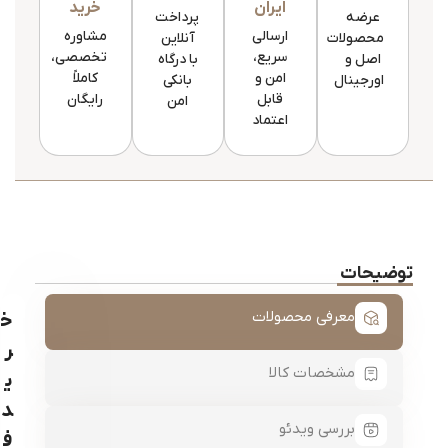
ایران
خرید
عرضه
پرداخت
ارسالی
مشاوره
محصولات
آنلاین
سریع،
تخصصی،
اصل و
با درگاه
امن و
کاملاً
اورجینال
بانکی
قابل
رایگان
امن
اعتماد
توضیحات
معرفی محصولات
خ
ر
مشخصات کالا
ی
د
بررسی ویدئو
ف