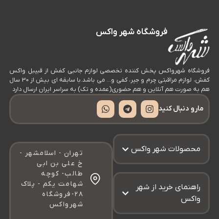
طر
سا
فروشگاه شهر واکس
رن
زرد
فروشگاه شهرواکس پخش کننده تخصصی لوازم جانبی کفش از قبیبل واکس
خا
کفش، لوازم مراقبتی چرم و جیر، کفی و… می باشد.با سابقه ای بیش از 30 سال
هم به صورت هم آنلاین و هم حضوری(عمده و تک) به سراسر ایران ارسال دارد
و
جن
مارو دنبال کنید
مق
ای
محصولات شهر واکس
تهران - اسلامشهر -
بن
خ علی بن ابی
کف
طالب- کوچه
شهامت یکم - پلاک
راهنمای خرید از شهر
آن
۲۸-فروشگاه
واکس
را
شهرواکس