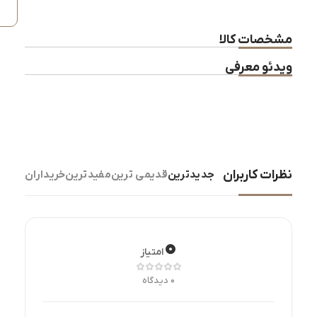
می
مشخصات کالا
کف
ویدئو معرفی
یه
ح
لط
و
شی
نظرات کاربران
جدیدترین
قدیمی ترین
مفیدترین
خریداران
دا
با
💖
۰
امتیاز
بن
۰ دیدگاه
گر
صو