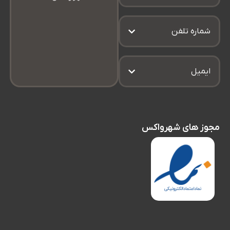
شماره تلفن
ایمیل
برا
مجوز های شهرواکس
کف
اس
صن
بن
یا
حت