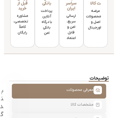
ت کالا
سراسر
بانکی
قبل از
ایران
خرید
عرضه
پرداخت
ارسالی
مشاوره
محصولات
آنلاین
سریع،
تخصصی،
اصل و
با درگاه
امن و
کاملاً
اورجینال
بانکی
قابل
رایگان
امن
اعتماد
توضیحات
ب
معرفی محصولات
ن
مشخصات کالا
د
گ