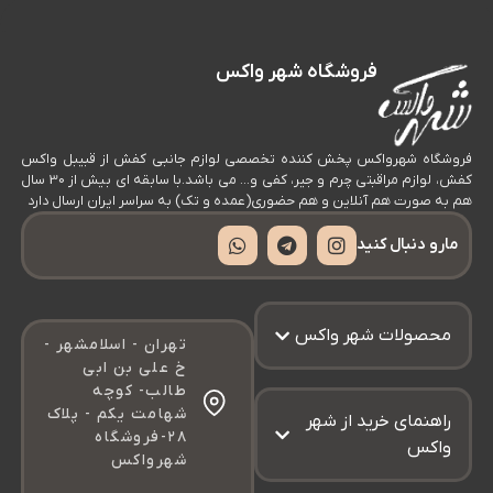
می
فروشگاه شهر واکس
✔
طر
فروشگاه شهرواکس پخش کننده تخصصی لوازم جانبی کفش از قبیبل واکس
تخ
کفش، لوازم مراقبتی چرم و جیر، کفی و… می باشد.با سابقه ای بیش از 30 سال
برا
هم به صورت هم آنلاین و هم حضوری(عمده و تک) به سراسر ایران ارسال دارد
بس
مارو دنبال کنید
را
و
محصولات شهر واکس
شک
تهران - اسلامشهر -
خ علی بن ابی
✔
طالب- کوچه
شهامت یکم - پلاک
اک
راهنمای خرید از شهر
۲۸-فروشگاه
واکس
مق
شهرواکس
و