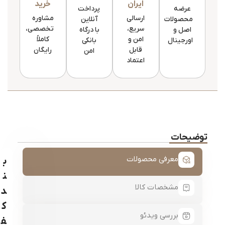
ایران
خرید
عرضه
پرداخت
ارسالی
مشاوره
محصولات
آنلاین
سریع،
تخصصی،
اصل و
با درگاه
امن و
کاملاً
اورجینال
بانکی
قابل
رایگان
امن
اعتماد
توضیحات
معرفی محصولات
ب
ن
مشخصات کالا
د
ک
بررسی ویدئو
ف