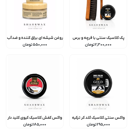
پک کلاسیک سنتی با فرچه و برس
روغن شیشه ای براق کننده و ضدآب
دم اسبی
بلینک آلمان Blink
2,300,000
تومان
550,000
تومان
واکس سنتی کلاسیک گلد کر ترکیه
واکس کفش کلاسیک کیوی کلید دار
– بدون بو
295,000
تومان
185,000
تومان