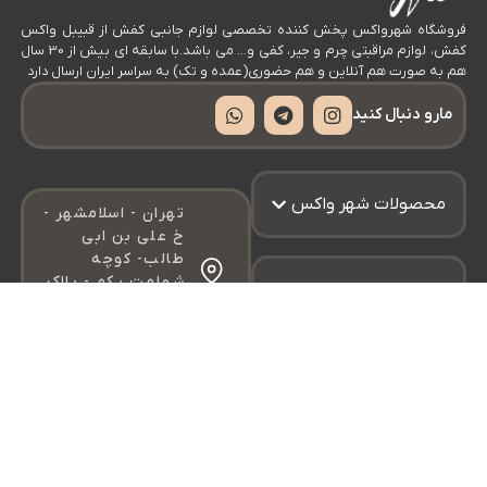
فروشگاه شهرواکس پخش کننده تخصصی لوازم جانبی کفش از قبیبل واکس
کفش، لوازم مراقبتی چرم و جیر، کفی و… می باشد.با سابقه ای بیش از 30 سال
هم به صورت هم آنلاین و هم حضوری(عمده و تک) به سراسر ایران ارسال دارد
مارو دنبال کنید
محصولات شهر واکس
تهران - اسلامشهر -
خ علی بن ابی
طالب- کوچه
شهامت یکم - پلاک
راهنمای خرید از شهر
۲۸-فروشگاه
واکس
شهرواکس
شماره تلفن
ایمیل